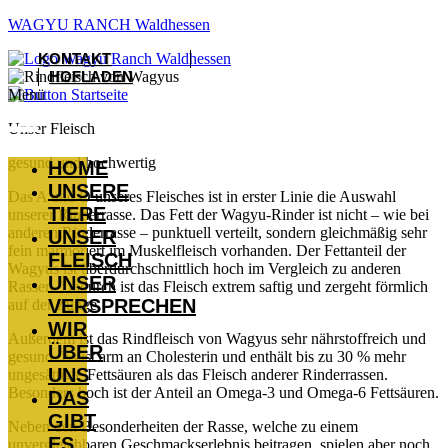
WAGYU RANCH Waldhessen
KONTAKT
HOFLADEN
Menü
Unser Fleisch
gesund und hochwertig
HOME
UNSERE
Das A und O unseres Fleisches ist in erster Linie die Auswahl
TIERE
unserer Rinderrasse. Das Fett der Wagyu-Rinder ist nicht – wie bei
anderen Rinderrasse – punktuell verteilt, sondern gleichmäßig sehr
UNSER
fein marmoriert im Muskelfleisch vorhanden. Der Fettanteil der
FLEISCH
Wagyus ist überdurchschnittlich hoch im Vergleich zu anderen
UNSER
Rassen. Dadurch ist das Fleisch extrem saftig und zergeht förmlich
VERSPRECHEN
auf der Zunge.
WIR
Außerdem ist das Rindfleisch von Wagyus sehr nährstoffreich und
ÜBER
gesund. Es ist arm an Cholesterin und enthält bis zu 30 % mehr
UNS
ungesättigte Fettsäuren als das Fleisch anderer Rinderrassen.
Besonders hoch ist der Anteil an Omega-3 und Omega-6 Fettsäuren.
DAS
GIBT
Neben den Besonderheiten der Rasse, welche zu einem
ES
unvergleichbaren Geschmackserlebnis beitragen, spielen aber noch