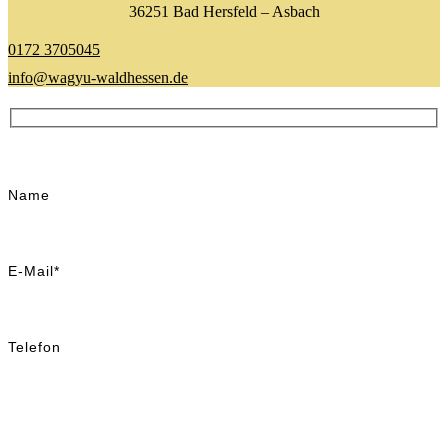
36251 Bad Hersfeld – Asbach
0172 3705045
info@wagyu-waldhessen.de
Name
E-Mail*
Telefon